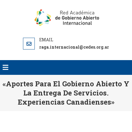
RED AC
RED
DE GO
ACADEMICA
ABI
DE GOBIERNO
INTERNA
ABIERTO
RA
raga.internacional@cedes.org.ar
INTERN
«Aportes Para El Gobierno Abierto Y
La Entrega De Servicios.
Experiencias Canadienses»