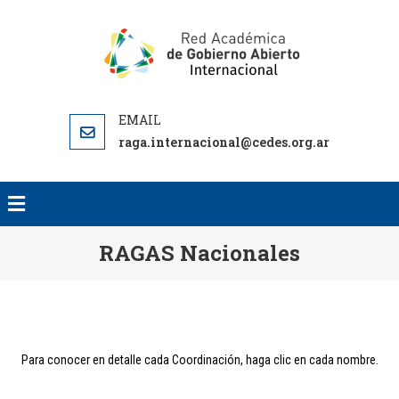
RED AC
RED
DE GO
ACADEMICA
ABI
DE GOBIERNO
INTERNA
ABIERTO
RA
raga.internacional@cedes.org.ar
INTERN
RAGAS Nacionales
Para conocer en detalle cada Coordinación, haga clic en cada nombre.