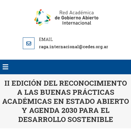
RED AC
RED
DE GO
ACADEMICA
ABI
DE GOBIERNO
INTERNA
ABIERTO
RA
raga.internacional@cedes.org.ar
INTERN
II EDICIÓN DEL RECONOCIMIENTO
A LAS BUENAS PRÁCTICAS
ACADÉMICAS EN ESTADO ABIERTO
Y AGENDA 2030 PARA EL
DESARROLLO SOSTENIBLE