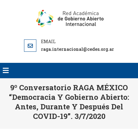
RED AC
RED
DE GO
ACADEMICA
ABI
DE GOBIERNO
INTERNA
ABIERTO
RA
raga.internacional@cedes.org.ar
INTERN
9º Conversatorio RAGA MÉXICO
“democracia Y Gobierno Abierto:
Antes, Durante Y Después Del
COVID-19”. 3/7/2020