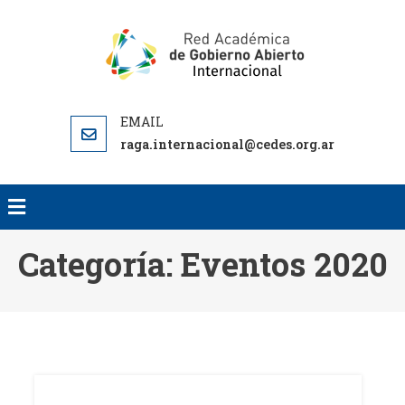
RED AC
RED
DE GO
ACADEMICA
ABI
DE GOBIERNO
INTERNA
ABIERTO
RA
raga.internacional@cedes.org.ar
INTERN
Categoría:
Eventos 2020