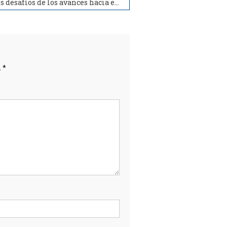
Los desafíos de los avances hacia el Estado abierto desde el enfoque de gobierno abierto (Webinar ILPES/CEPAL – RAGA/CEDES. 11/11/2021
n
*