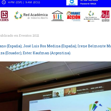
ublicado en
Eventos 2021
bano (España); José Luis Ros Medina (España); Irene Belmonte Ma
iza (Ecuador); Ester Kaufman (Argentina).