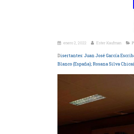
enero 2, 2022
Ester Kaufman
P
D
isertantes: Juan José García Escri
Blanco (España); Rosana Silva Chica