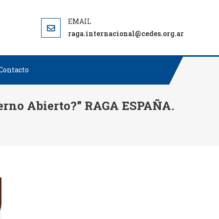
CIONAL: RAGA INTERNACIONAL
raga.internacional@cedes.org.ar
Contacto
bierno Abierto?” RAGA ESPAÑA.