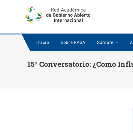
RED ACADÉ
RED ACADEMICA D
Inicio
Sobre RAGA
Súmate
A
15º Conversatorio: ¿Como Inf