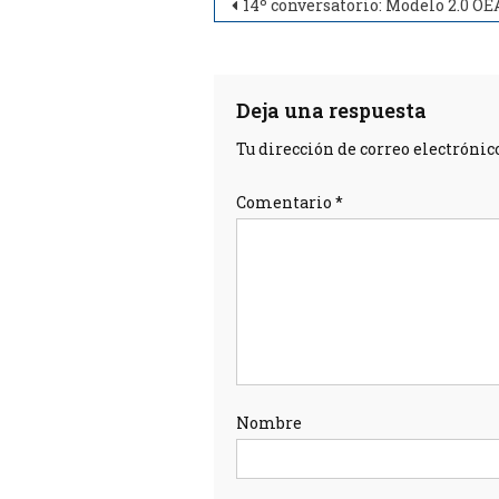
14º conversatorio: Modelo 2.0 OEA, enfoque de derechos humanos, acceso a la información y transparencia”. RAGA INTERNACIONAL y RAGA ARGENTINA. 30/9/
Deja una respuesta
Tu dirección de correo electrónic
Comentario
*
Nombre