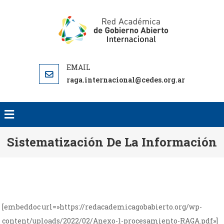
RED AC
RED
DE GO
ACADEMICA
ABI
DE GOBIERNO
INTERNA
ABIERTO
RA
raga.internacional@cedes.org.ar
INTERN
Sistematización De La Información
[embeddoc url=»https://redacademicagobabierto.org/wp-
content/uploads/2022/02/Anexo-1-procesamiento-RAGA.pdf»]