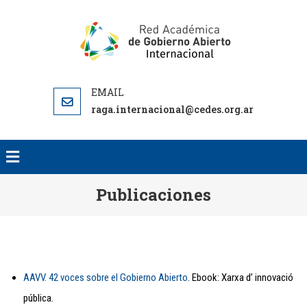
RED AC
RED
DE GO
ACADEMICA
ABI
DE GOBIERNO
INTERNA
ABIERTO
RA
raga.internacional@cedes.org.ar
INTERN
Publicaciones
AAVV. 42 voces sobre el Gobierno Abierto
. Ebook: Xarxa d’ innovació
pública.