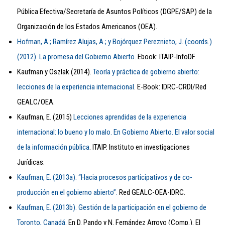
Pública Efectiva/Secretaría de Asuntos Políticos (DGPE/SAP) de la
Organización de los Estados Americanos (OEA).
Hofman, A.; Ramírez Alujas, A.; y Bojórquez Pereznieto, J. (coords.)
(2012). La promesa del Gobierno Abierto.
Ebook: ITAIP-InfoDF.
Kaufman y Oszlak (2014).
Teoría y práctica de gobierno abierto:
lecciones de la experiencia internacional
. E-Book: IDRC-CRDI/Red
GEALC/OEA.
Kaufman, E. (2015)
Lecciones aprendidas de la experiencia
internacional: lo bueno y lo malo. En Gobierno Abierto. El valor social
de la información pública
. ITAIP. Instituto en investigaciones
Jurídicas.
Kaufman, E. (2013a). “Hacia procesos participativos y de co-
producción en el gobierno abierto”.
Red GEALC-OEA-IDRC.
Kaufman, E. (2013b). Gestión de la participación en el gobierno de
Toronto, Canadá.
En D. Pando y N. Fernández Arroyo (Comp.). El