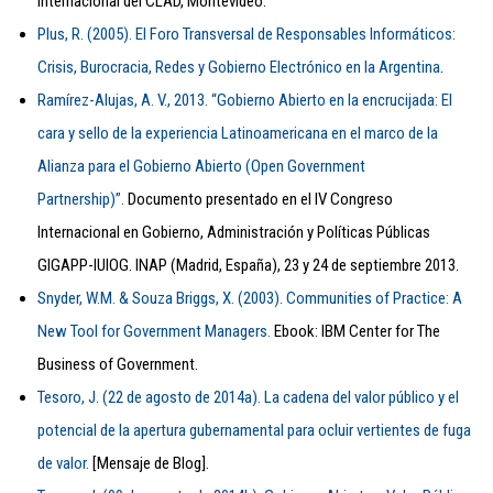
Internacional del CLAD, Montevideo.
Plus, R. (2005). El Foro Transversal de Responsables Informáticos:
Crisis, Burocracia, Redes y Gobierno Electrónico en la Argentina
.
Ramírez-Alujas, A. V., 2013. “Gobierno Abierto en la encrucijada: El
cara y sello de la experiencia Latinoamericana en el marco de la
Alianza para el Gobierno Abierto (Open Government
Partnership)”.
Documento presentado en el IV Congreso
Internacional en Gobierno, Administración y Políticas Públicas
GIGAPP-IUIOG. INAP (Madrid, España), 23 y 24 de septiembre 2013.
Snyder, W.M. & Souza Briggs, X. (2003). Communities of Practice: A
New Tool for Government Managers.
Ebook: IBM Center for The
Business of Government.
Tesoro, J. (22 de agosto de 2014a). La cadena del valor público y el
potencial de la apertura gubernamental para ocluir vertientes de fuga
de valor.
[Mensaje de Blog].