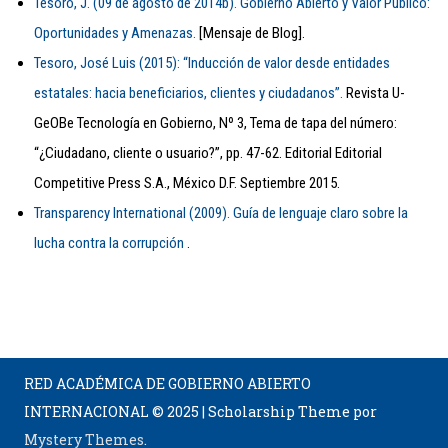
Tesoro, J. (09 de agosto de 2014b). Gobierno Abierto y Valor Público:
Oportunidades y Amenazas.
[Mensaje de Blog].
Tesoro, José Luis (2015): “Inducción de valor desde entidades
estatales: hacia beneficiarios, clientes y ciudadanos”.
Revista U-
GeOBe Tecnología en Gobierno, Nº 3, Tema de tapa del número:
“¿Ciudadano, cliente o usuario?”, pp. 47-62. Editorial Editorial
Competitive Press S.A., México D.F. Septiembre 2015.
Transparency International (2009). Guía de lenguaje claro sobre la
lucha contra la corrupción
.
RED ACADÉMICA DE GOBIERNO ABIERTO
INTERNACIONAL © 2025
|
Scholarship Theme por
Mystery Themes
.