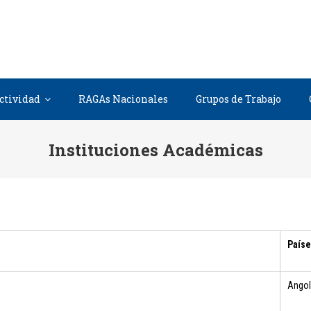
MICA DE GOBIERNO ABIERTO INTERNA
E GOBIERNO ABIERTO
ctividad
RAGAs Nacionales
Grupos de Trabajo
Instituciones Académicas
Paíse
Ango