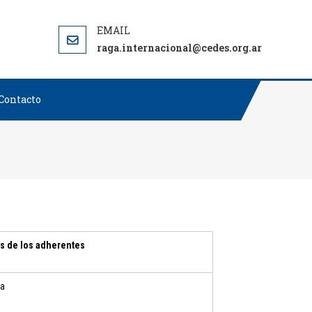
CIONAL: RAGA INTERNACIONAL
raga.internacional@cedes.org.ar
Contacto
s de los adherentes
la